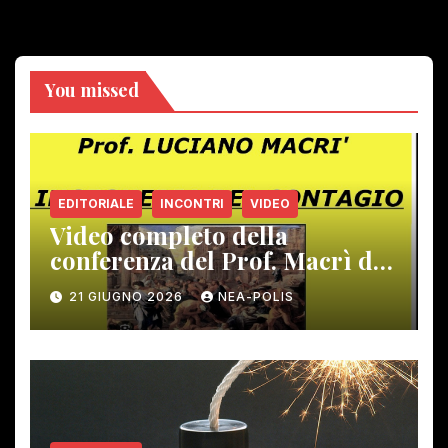
You missed
EDITORIALE
INCONTRI
VIDEO
Video completo della
conferenza del Prof. Macrì del
12 giugno scorso
21 GIUGNO 2026
NEA-POLIS