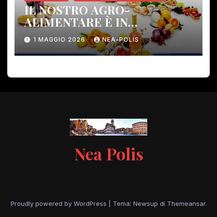
IL NOSTRO AGRO-
ALIMENTARE È IN
PERICOLO!
1 MAGGIO 2026
NEA-POLIS
Nea Polis
Proudly powered by WordPress
|
Tema: Newsup di
Themeansar
.