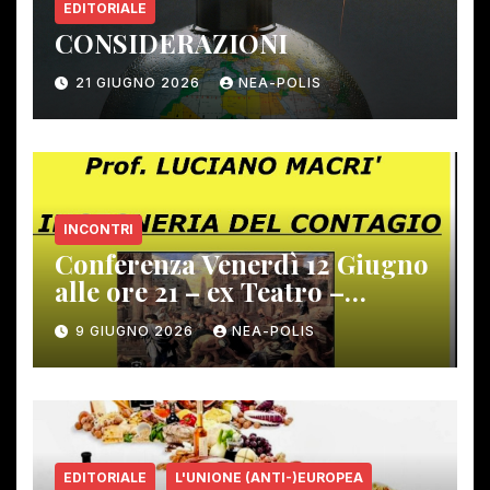
EDITORIALE
CONSIDERAZIONI
21 GIUGNO 2026
NEA-POLIS
INCONTRI
Conferenza Venerdì 12 Giugno
alle ore 21 – ex Teatro –
Gambassi Terme –
9 GIUGNO 2026
NEA-POLIS
EDITORIALE
L'UNIONE (ANTI-)EUROPEA