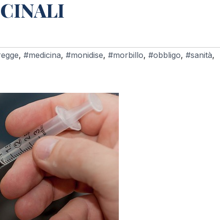
CINALI
regge
,
#medicina
,
#monidise
,
#morbillo
,
#obbligo
,
#sanità
,