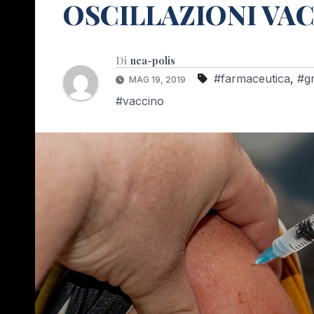
OSCILLAZIONI VAC
Di
nea-polis
#farmaceutica
,
#g
MAG 19, 2019
#vaccino