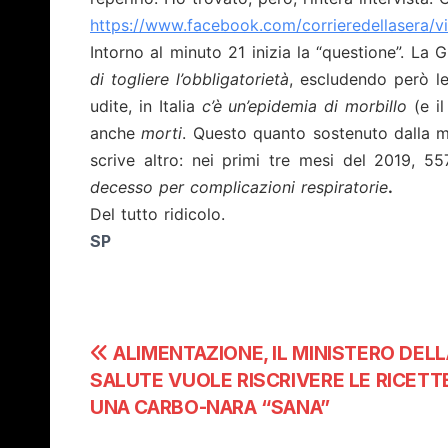
https://www.facebook.com/
corrieredellasera/v
Intorno al minuto 21 inizia la “questione”. La Gr
di togliere l’obbligatorietà
, escludendo però le
udite, in Italia
c’è un’epidemia di morbillo
(e i
anche
morti
. Questo quanto sostenuto dalla min
scrive altro: nei primi tre mesi del 2019, 55
decesso per complicazioni respiratorie
.
Del tutto ridicolo.
SP
Navigazione
ALIMENTAZIONE, IL MINISTERO DELL
SALUTE VUOLE RISCRIVERE LE RICETT
articoli
UNA CARBO-NARA “SANA”