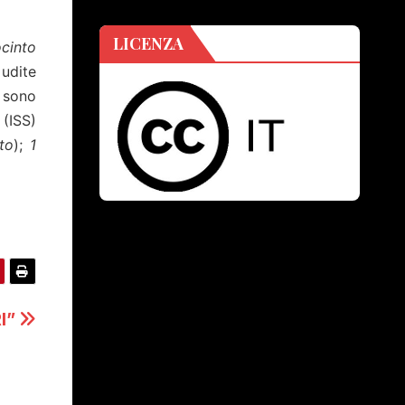
LICENZA
ocinto
 udite
 sono
 (ISS)
to
);
1
RI”