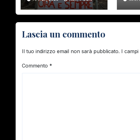
ELI
ORG
CON
DEM
Lascia un commento
Il tuo indirizzo email non sarà pubblicato.
I campi
Commento
*