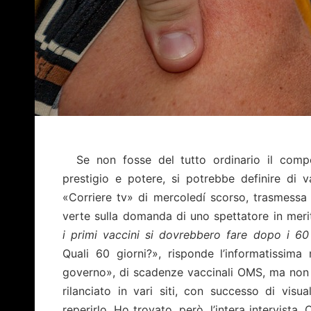
Se non fosse del tutto ordinario il compo
prestigio e potere, si potrebbe definire di va
«Corriere tv» di mercoledí scorso, trasmessa 
verte sulla domanda di uno spettatore in meri
i primi vaccini si dovrebbero fare dopo i 60
Quali 60 giorni?», risponde l’informatissima
governo», di scadenze vaccinali OMS, ma non 
rilanciato in vari siti, con successo di vis
reperirlo. Ho trovato, però, l’intera intervista.