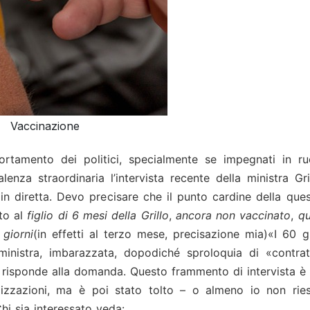
Vaccinazione
rtamento dei politici, specialmente se impegnati in ruo
lenza straordinaria l’intervista recente della ministra Gri
in diretta. Devo precisare che il punto cardine della que
to al
figlio di 6 mesi della Grillo
,
ancora non vaccinato
,
q
 giorni
(in effetti al terzo mese, precisazione mia)«I 60 g
 ministra, imbarazzata, dopodiché sproloquia di «contrat
risponde alla domanda. Questo frammento di intervista è 
ualizzazioni, ma è poi stato tolto – o almeno io non rie
 Chi sia interessato veda: