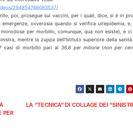
ideos/
294854748083537/
illo, poi, prosegue sui vaccini, per i quali, dice,
si è in pr
 emergenze, ovverosia quando si verifica un’epidemia, e,
l monodose per morbillo, comunque, qua non esiste), e ci
istra, mentre la zuppa dell’Istituto superiore della sanità
7 casi di morbillo pari al
36,8 per milione
(
non per cen
A
LA “TECNICA” DI COLLAGE DEI “SINIST
E PER