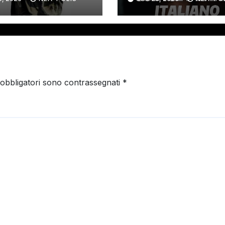
MINARE GLI
ANI DI
TROLLO
OCRATICO.
 obbligatori sono contrassegnati
*