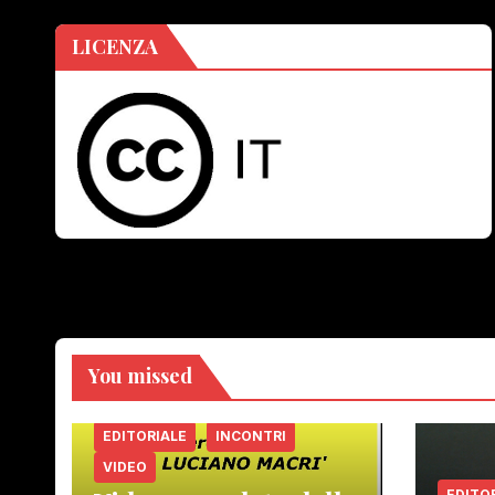
LICENZA
You missed
EDITORIALE
INCONTRI
VIDEO
EDITO