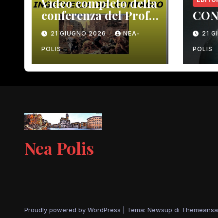
Video completo della
conferenza del Prof.
CON
Macrì del 12 giugno
21 GIUGNO 2026
NEA-
21 
scorso
POLIS
POLIS
Nea Polis
Proudly powered by WordPress
|
Tema: Newsup di
Themeansa