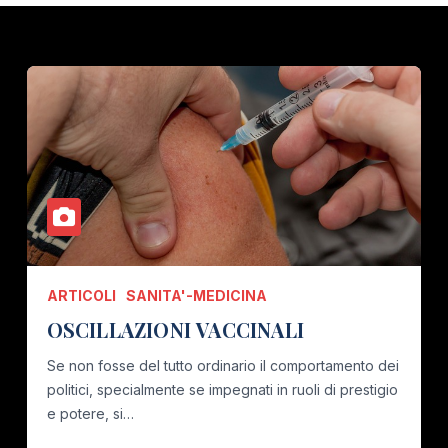
ARTICOLI
SANITA'-MEDICINA
OSCILLAZIONI VACCINALI
Se non fosse del tutto ordinario il comportamento dei
politici, specialmente se impegnati in ruoli di prestigio
e potere, si…