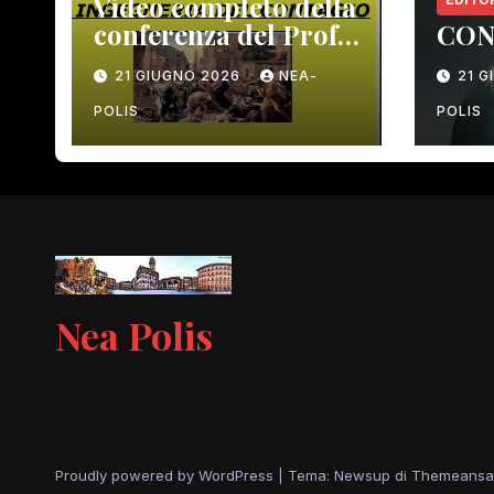
Video completo della
conferenza del Prof.
CON
Macrì del 12 giugno
21 GIUGNO 2026
NEA-
21 
scorso
POLIS
POLIS
Nea Polis
Proudly powered by WordPress
|
Tema: Newsup di
Themeansa