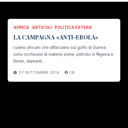
AFRICA
ARTICOLI
POLITICA ESTERA
LA CAMPAGNA «ANTI-EBOLA»
I paesi africani che affacciano sul golfo di Guinea
sono ricchissimi di materie prime: petrolio in Nigeria e
Benin, diamanti…
27 SETTEMBRE 2014
CB