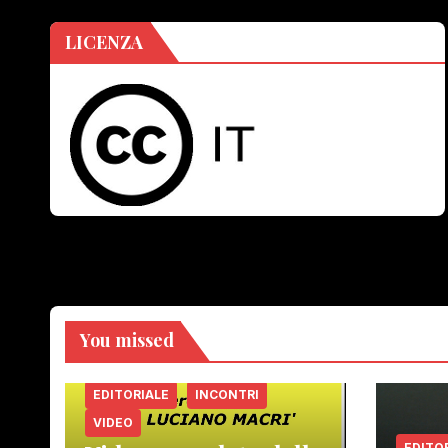
LICENZA
You missed
EDITORIALE
INCONTRI
VIDEO
EDITO