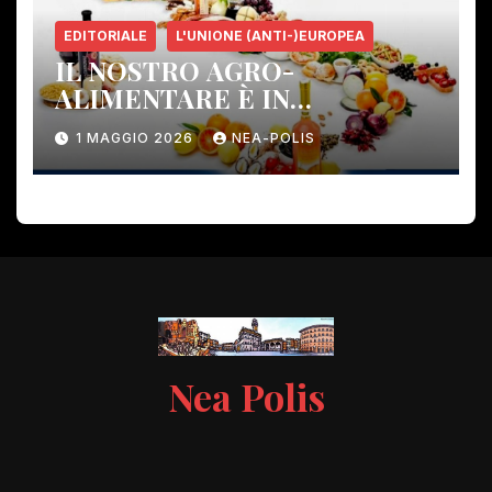
EDITORIALE
L'UNIONE (ANTI-)EUROPEA
IL NOSTRO AGRO-
ALIMENTARE È IN
PERICOLO!
1 MAGGIO 2026
NEA-POLIS
Nea Polis