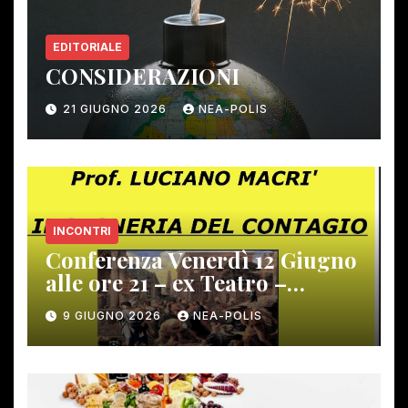
EDITORIALE
CONSIDERAZIONI
21 GIUGNO 2026
NEA-POLIS
INCONTRI
Conferenza Venerdì 12 Giugno
alle ore 21 – ex Teatro –
Gambassi Terme –
9 GIUGNO 2026
NEA-POLIS