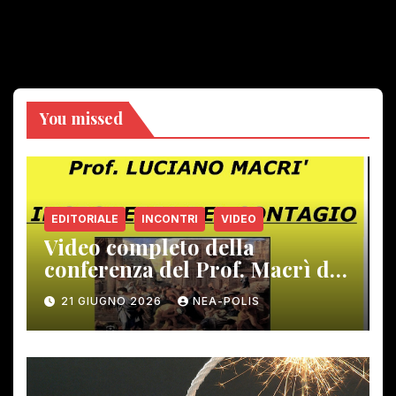
You missed
EDITORIALE
INCONTRI
VIDEO
Video completo della
conferenza del Prof. Macrì del
12 giugno scorso
21 GIUGNO 2026
NEA-POLIS