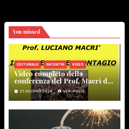
You missed
EDITORIALE
INCONTRI
VIDEO
Video completo della
conferenza del Prof. Macrì del
12 giugno scorso
21 GIUGNO 2026
NEA-POLIS