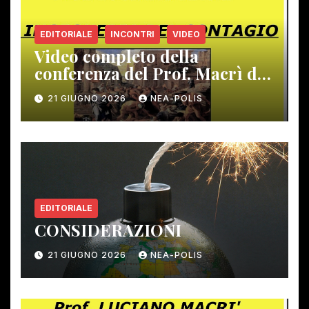
EDITORIALE
INCONTRI
VIDEO
Video completo della
conferenza del Prof. Macrì del
12 giugno scorso
21 GIUGNO 2026
NEA-POLIS
EDITORIALE
CONSIDERAZIONI
21 GIUGNO 2026
NEA-POLIS