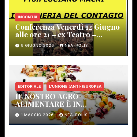
INCONTRI
Conferenza Venerdì 12 Giugno
alle ore 21 – ex Teatro –
Gambassi Terme –
9 GIUGNO 2026
NEA-POLIS
EDITORIALE
L'UNIONE (ANTI-)EUROPEA
IL NOSTRO AGRO-
ALIMENTARE È IN
PERICOLO!
1 MAGGIO 2026
NEA-POLIS