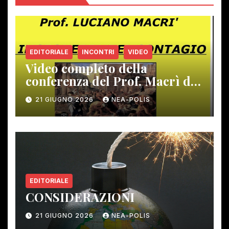
EDITORIALE
INCONTRI
VIDEO
Video completo della
conferenza del Prof. Macrì del
12 giugno scorso
21 GIUGNO 2026
NEA-POLIS
EDITORIALE
CONSIDERAZIONI
21 GIUGNO 2026
NEA-POLIS