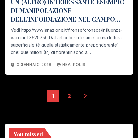
UN (ALTRO) INTERESSANTE ESEMPIO
DI MANIPOLAZIONE
DELL’INFORMAZIONE NEL CAMPO
MEDICO-SANITARIO
Vedi http://www.lanazione.it/firenze/cronaca/influenza-
vaccini-1.3629750 Dall’articolo si desume, a una lettura
superficiale (è quella statisticamente preponderante)
che: due milioni (!?) di fiorentinisono a…
3 GENNAIO 2018
NEA-POLIS
Paginazione
1
2
degli
articoli
You missed