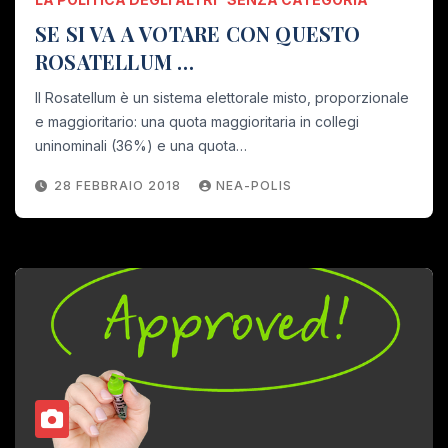
SE SI VA A VOTARE CON QUESTO
ROSATELLUM …
Il Rosatellum è un sistema elettorale misto, proporzionale
e maggioritario: una quota maggioritaria in collegi
uninominali (36%) e una quota…
28 FEBBRAIO 2018
NEA-POLIS