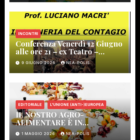
INCONTRI
Conferenza Venerdì 12 Giugno
alle ore 21 – ex Teatro –
Gambassi Terme –
9 GIUGNO 2026
NEA-POLIS
EDITORIALE
L'UNIONE (ANTI-)EUROPEA
IL NOSTRO AGRO-
ALIMENTARE È IN
PERICOLO!
1 MAGGIO 2026
NEA-POLIS