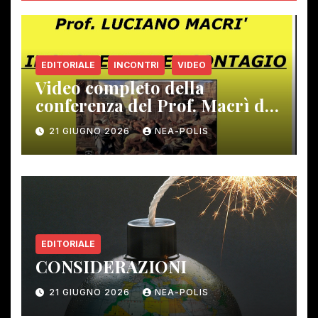
EDITORIALE
INCONTRI
VIDEO
Video completo della
conferenza del Prof. Macrì del
12 giugno scorso
21 GIUGNO 2026
NEA-POLIS
EDITORIALE
CONSIDERAZIONI
21 GIUGNO 2026
NEA-POLIS