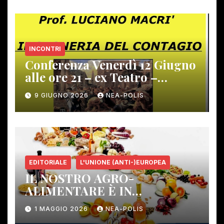
INCONTRI
Conferenza Venerdì 12 Giugno
alle ore 21 – ex Teatro –
Gambassi Terme –
9 GIUGNO 2026
NEA-POLIS
EDITORIALE
L'UNIONE (ANTI-)EUROPEA
IL NOSTRO AGRO-
ALIMENTARE È IN
PERICOLO!
1 MAGGIO 2026
NEA-POLIS