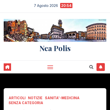
Salta
7 Agosto 2026
20:54
al
contenuto
Nea Polis
ARTICOLI
NOTIZIE
SANITA'-MEDICINA
SENZA CATEGORIA