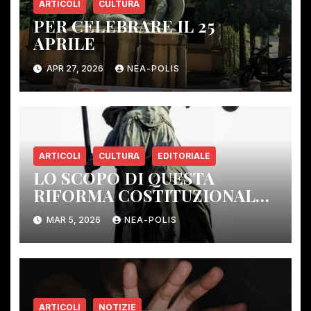
ARTICOLI
CULTURA
PER CELEBRARE IL 25
APRILE
APR 27, 2026
NEA-POLIS
ARTICOLI
CULTURA
EDITORIALE
LO SCOPO DI QUESTA
RIFORMA COSTITUZIONALE:
ELIMINARE GLI ORGANI DI
MAR 5, 2026
NEA-POLIS
CONTROLLO DEMOCRATICO.
ARTICOLI
NOTIZIE