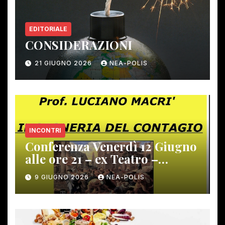
EDITORIALE
CONSIDERAZIONI
21 GIUGNO 2026
NEA-POLIS
INCONTRI
Conferenza Venerdì 12 Giugno
alle ore 21 – ex Teatro –
Gambassi Terme –
9 GIUGNO 2026
NEA-POLIS