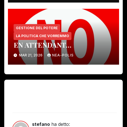
GESTIONE DEL POTERE
LA POLITICA CHE VORREMMO
EN ATTENDANT…
MAR 21, 2026
NEA-POLIS
Un pensiero su “ULTERIORE “TEGOLA”
SU RENZI, PD(-RENZIANO), GOVERNO
PIDDINO: I SACCHETTI”
stefano
ha detto: