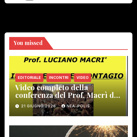
You missed
EDITORIALE
INCONTRI
VIDEO
Video completo della
conferenza del Prof. Macrì del
12 giugno scorso
21 GIUGNO 2026
NEA-POLIS