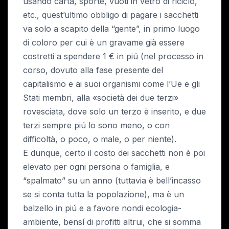
usando carta, sporte, vuoti in vetro di riciclo,
etc., quest’ultimo obbligo di pagare i sacchetti
va solo a scapito della “gente”, in primo luogo
di coloro per cui è un gravame già essere
costretti a spendere 1 € in piú (nel processo in
corso, dovuto alla fase presente del
capitalismo e ai suoi organismi come l’Ue e gli
Stati membri, alla «società dei due terzi»
rovesciata, dove solo un terzo è inserito, e due
terzi sempre piú lo sono meno, o con
difficoltà, o poco, o male, o per niente).
E dunque, certo il costo dei sacchetti non è poi
elevato per ogni persona o famiglia, e
“spalmato” su un anno (tuttavia è bell’incasso
se si conta tutta la popolazione), ma è un
balzello in piú e a favore nondi ecologia-
ambiente, bensí di profitti altrui, che si somma