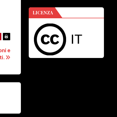
LICENZA
ni e
i.