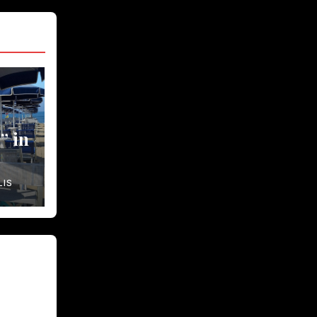
 in
nte
LIS
o,
” –
La