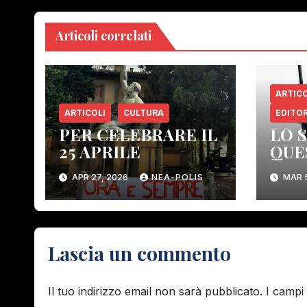
Articoli correlati
ARTICO
ARTICOLI
CULTURA
EDITOR
PER CELEBRARE IL
LO 
25 APRILE
QUE
COS
APR 27, 2026
NEA-POLIS
MAR 
ELI
ORG
CON
DEM
Lascia un commento
Il tuo indirizzo email non sarà pubblicato.
I campi