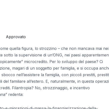
Approvato
 come quella figura, lo strozzino – che non mancava mai nei
ente sotto la supervisione di un’ONG, nei paesi apparentemen
tropicamente” microcredito. Per lo sviluppo del paese? Ci
ione, magari di un soggetto per famiglia, e si occupa anch
bocco nell’assistere la famiglia, con piccoli prestiti, prestiti
li del familiare all’estero. E, naturalmente, in questa operaz
diti. Filantropia? No, strozzinaggio, e incentivo
ana” redenta:
o-e-migrazioni-di-massa-la-finanziarizzazione-della-