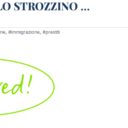
 LO STROZZINO …
one
,
#immigrazione
,
#prestiti