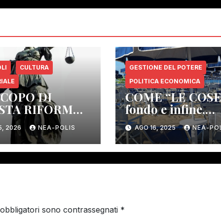
LI
CULTURA
GESTIONE DEL POTERE
IALE
POLITICA ECONOMICA
SCOPO DI
COME “LE COSE”
STA RIFORMA
fondo e infine,
TITUZIONALE:
stando nel prese
5, 2026
NEA-POLIS
AGO 16, 2025
NEA-PO
MINARE GLI
regime, e contest
ANI DI
vanno
TROLLO
“COMBINANDOSI
OCRATICO.
PER IL PEGGIO. 
“FACCENDA DEI
BAGNI”
 obbligatori sono contrassegnati
*