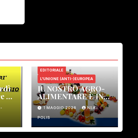
EDITORIALE
L'UNIONE (ANTI-)EUROPEA
rdì
IL NOSTRO AGRO-
e 21
ALIMENTARE È IN
PERICOLO!
-
1 MAGGIO 2026
NEA-
 –
POLIS