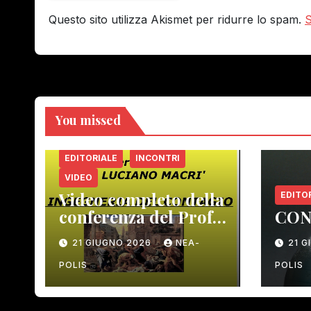
Questo sito utilizza Akismet per ridurre lo spam.
S
You missed
EDITORIALE
INCONTRI
VIDEO
Video completo della
EDITO
conferenza del Prof.
CON
Macrì del 12 giugno
21 GIUGNO 2026
NEA-
21 
scorso
POLIS
POLIS