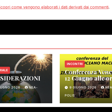
copri come vengono elaborati i dati derivati dai commenti
.
INCONTRI
Conferenza Vene
RIALE
SIDERAZIONI
12 Giugno alle or
– ex Teatro –
GIUGNO 2026
NEA-
9 GIUGNO 2026
NEA
Gambassi Terme
POLIS