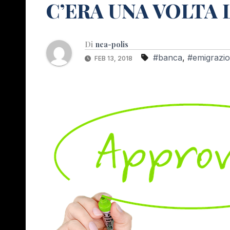
C’ERA UNA VOLTA
Di
nea-polis
#banca
,
#emigrazi
FEB 13, 2018