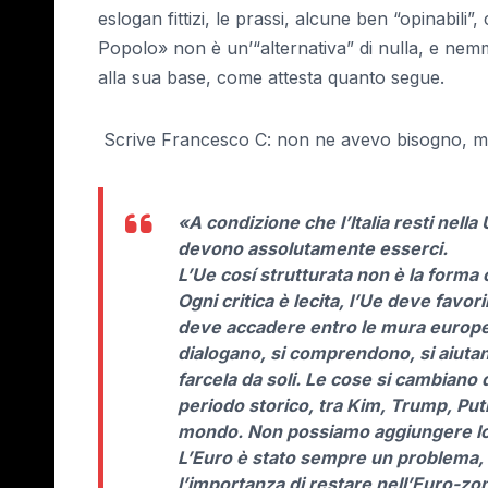
eslogan fittizi, le prassi, alcune ben “opinabil
Popolo» non è un’“alternativa” di nulla, e nem
alla sua base, come atte
Scrive Francesco C: non ne avevo bisogno, ma 
«A condizione che l’Italia resti nell
devono assolutamente esserci.
L’Ue cosí strutturata non è la forma 
Ogni critica è lecita, l’Ue deve favor
deve accadere entro le mura europee
dialogano, si comprendono, si aiuta
farcela da soli. Le cose si cambiano da
periodo storico, tra Kim, Trump, Put
mondo. Non possiamo aggiungere lo s
L’Euro è stato sempre un problema, 
l’importanza di restare nell’Euro-zona