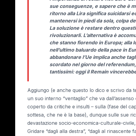
sue conseguenze, e sapere che è megl
ritorno alla Lira significa suicidars
mantenersi in piedi da sola, colpa d
La soluzione è restare dentro questi
rivoluzionarli. L’alternativa è accom
che stanno fiorendo in Europa; alla 
nell’ultimo baluardo della pace in 
abbandonare l’Ue implica anche tagl
scordato nel giorno del referendum, e
tantissimi: oggi il Remain vincereb
Aggiungo (e anche questo lo dico e scrivo da te
un suo interno “ventaglio” che va dall’assenso es
coperto da critiche e insulti – sulla (fase del 
sottesa, che ne è la base), dunque sulle sue ricad
devastazione socio-economica-culturale-civile, 
Gridare “dagli alla destra”, “dagli al rinascent