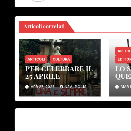
Articoli correlati
ARTICO
ARTICOLI
CULTURA
EDITOR
PER CELEBRARE IL
LO 
25 APRILE
QUE
COS
APR 27, 2026
NEA-POLIS
MAR 
ELI
ORG
CON
DEM
2 pensiero su “CHI È «POTERE AL POP