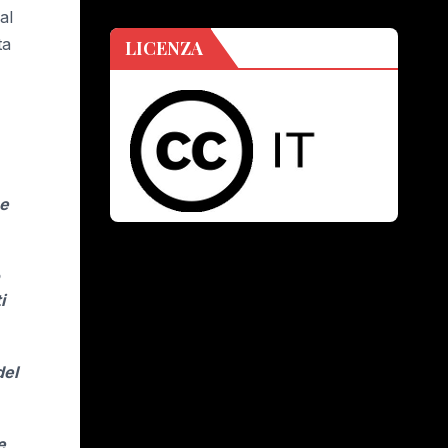
al
ta
LICENZA
 e
i
del
e