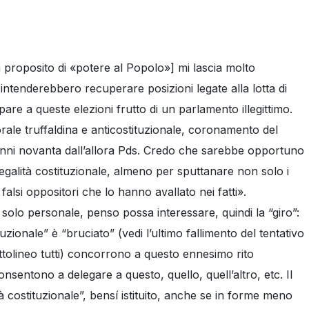
a proposito di «potere al Popolo»] mi lascia molto
intenderebbero recuperare posizioni legate alla lotta di
pare a queste elezioni frutto di un parlamento illegittimo.
orale truffaldina e anticostituzionale, coronamento del
i anni novanta dall’allora Pds. Credo che sarebbe opportuno
a legalità costituzionale, almeno per sputtanare non solo i
alsi oppositori che lo hanno avallato nei fatti».
solo personale, penso possa interessare, quindi la “giro”:
tuzionale” è “bruciato” (vedi l’ultimo fallimento del tentativo
ottolineo tutti) concorrono a questo ennesimo rito
consentono a delegare a questo, quello, quell’altro, etc. Il
tà costituzionale”, bensí istituito, anche se in forme meno