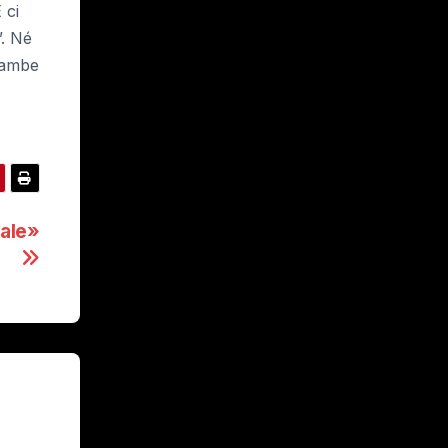
 ci
”. Né
 gambe
nale»