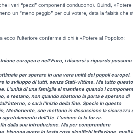
i”, che i vari “pezzi” componenti conducono). Quindi, «Potere 
meno un “meno peggio” per cui votare, data la falsità che s
sta quanto segue.
ecco l’ulteriore conferma di chi è «Potere al Popolo»:
a Unione europea e nell’Euro, i discorsi a riguardo possono
ottimale per sperare in una vera unità dei popoli europei.
ire lo sviluppo di tutti, senza Stati-vittime. Ma tutto questo
. L’unità di una famiglia si mantiene quando i component
no, e restano, non quando sbattono la porta e sperano di
ll’interno, o sarà l’inizio della fine. Specie in questo
in, Medioriente, che mettono in discussione la sicurezza 
gretolamento dell’Ue. L’unione fa la forza.
fin dalla sua introduzione. Ma per comprendere
, bisogna avere in testa cosa significhi inflazione, quali l