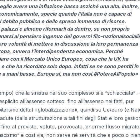
io avere una inflazione bassa anziché una alta. Inoltre, 
i economicamente, specie quando l’Italia non è capace di
el debito pubblico e dello spreco immenso di risorse.
 palazzi e almeno riformarli da dentro, se non proprio
unarsi al pensiero ingenuo dei governi filo-nazionalsocialis
loro volontà di mettere in discussione la loro permanenza
Europa, ovvero l’interdipendenza economica. Perché
iare con il Mercato Unico Europeo, cosa che la UK ha
 che ha ricordato solo dopo. Infatti se ne sono pentiti in
be a mani basse. Europa sí, ma non cosí.#PotereAlPopolo»
mpo) che la sinistra nel suo complesso si è “schiacciata” –
plicito all’assenso sotteso, fino all’assenso nei fatti, pur
capitalismo detta) «globalizzazione», quindi su Ue/euro (e Nat
ute (dalla strutturazione a tali fini degli Stati e loro gestion
fino al previsto, voluto, provocato, enorme flusso migrator
e fascismo” e cosí via, non serve né servirà che a poco o nien