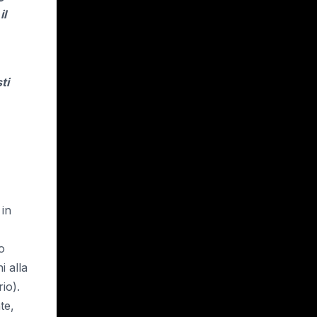
il
ti
 in
o
i alla
io).
te,