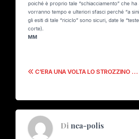
poiché è proprio tale “schiacciamento” che ha ap
vorranno tempo e ulteriori sfasci perché “a sinist
gli esiti di tale “riciclo” sono sicuri, date le “te
corte).
MM
Navigazione
C’ERA UNA VOLTA LO STROZZINO …
articoli
Di
nea-polis