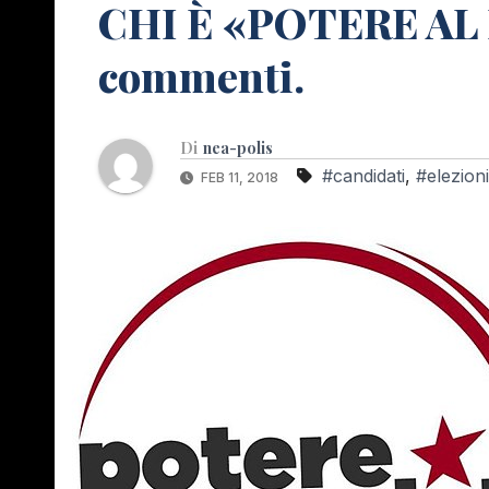
CHI È «POTERE AL 
commenti.
Di
nea-polis
#candidati
,
#elezioni
FEB 11, 2018