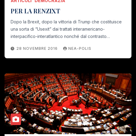
ARTICOLI
DEMOCRAZIA
PER LA RENZIXT
Dopo la Brexit, dopo la vittoria di Trump che costituisce
una sorta di “Usexit” dai trattati interamericano-
interpacifico-interatlantico nonché dal contrasto…
28 NOVEMBRE 2016
NEA-POLIS