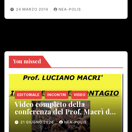
24 MARZO 2014
NEA-POLIS
You missed
EDITORIALE
INCONTRI
VIDEO
Video completo della
conferenza del Prof. Macrì del
12 giugno scorso
21 GIUGNO 2026
NEA-POLIS