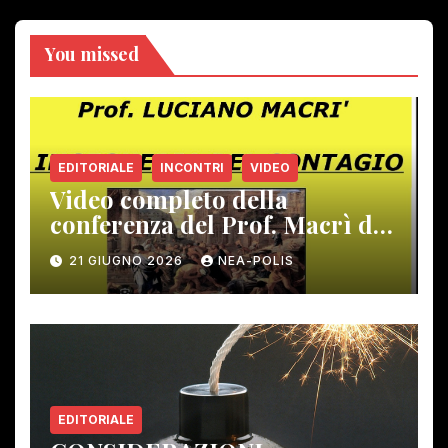
You missed
EDITORIALE
INCONTRI
VIDEO
Video completo della
conferenza del Prof. Macrì del
12 giugno scorso
21 GIUGNO 2026
NEA-POLIS
EDITORIALE