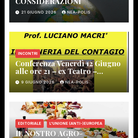
CONSIDERAZIONI
21 GIUGNO 2026
NEA-POLIS
INCONTRI
Conferenza Venerdì 12 Giugno
alle ore 21 – ex Teatro –
Gambassi Terme –
9 GIUGNO 2026
NEA-POLIS
EDITORIALE
L'UNIONE (ANTI-)EUROPEA
IL NOSTRO AGRO-