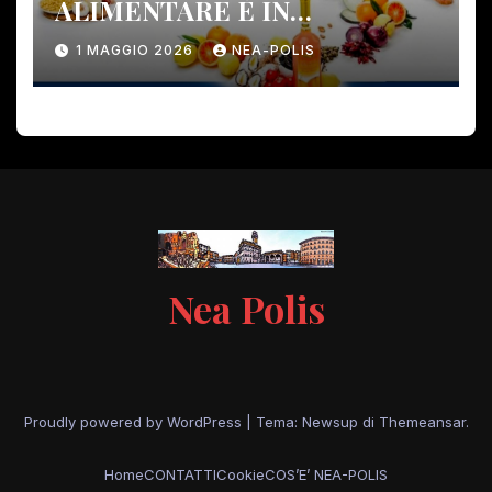
ALIMENTARE È IN
PERICOLO!
1 MAGGIO 2026
NEA-POLIS
Nea Polis
Proudly powered by WordPress
|
Tema: Newsup di
Themeansar
.
Home
CONTATTI
Cookie
COS’E’ NEA-POLIS