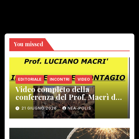
You missed
EDITORIALE
INCONTRI
VIDEO
Video completo della
conferenza del Prof. Macrì del
12 giugno scorso
21 GIUGNO 2026
NEA-POLIS