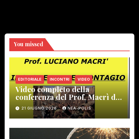
You missed
EDITORIALE
INCONTRI
VIDEO
Video completo della
conferenza del Prof. Macrì del
12 giugno scorso
21 GIUGNO 2026
NEA-POLIS