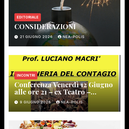
EDITORIALE
CONSIDERAZIONI
21 GIUGNO 2026
NEA-POLIS
INCONTRI
Conferenza Venerdì 12 Giugno
alle ore 21 – ex Teatro –
Gambassi Terme –
9 GIUGNO 2026
NEA-POLIS