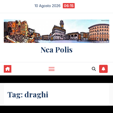
Salta
10 Agosto 2026
06:15
al
contenuto
Nea Polis
Tag:
draghi