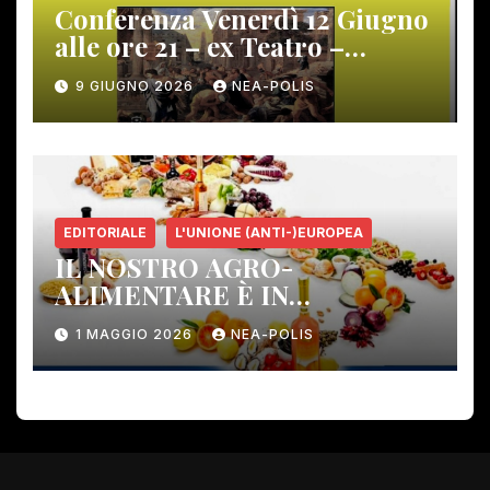
Conferenza Venerdì 12 Giugno
alle ore 21 – ex Teatro –
Gambassi Terme –
9 GIUGNO 2026
NEA-POLIS
EDITORIALE
L'UNIONE (ANTI-)EUROPEA
IL NOSTRO AGRO-
ALIMENTARE È IN
PERICOLO!
1 MAGGIO 2026
NEA-POLIS