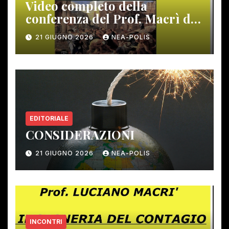
Video completo della
conferenza del Prof. Macrì del
12 giugno scorso
21 GIUGNO 2026
NEA-POLIS
EDITORIALE
CONSIDERAZIONI
21 GIUGNO 2026
NEA-POLIS
INCONTRI