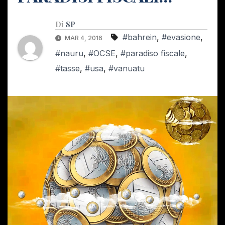
Di
SP
#bahrein
,
#evasione
,
MAR 4, 2016
#nauru
,
#OCSE
,
#paradiso fiscale
,
#tasse
,
#usa
,
#vanuatu