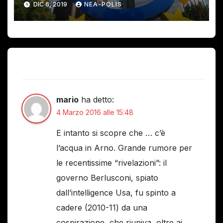
DIC 6, 2019
NEA-POLIS
Un pensiero su “PARADISI FISCALI…”
mario
ha detto:
4 Marzo 2016 alle 15:48
E intanto si scopre che … c’è
l’acqua in Arno. Grande rumore per
le recentissime “rivelazioni”: il
governo Berlusconi, spiato
dall’intelligence Usa, fu spinto a
cadere (2010-11) da una
cospirazione, che riuniva, oltre ai