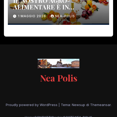
IL NOSTRO AGRO-
ALIMENTARE È IN
PERICOLO!
1 MAGGIO 2026
NEA-POLIS
Nea Polis
Proudly powered by WordPress
|
Tema: Newsup di
Themeansar
.