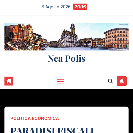
Salta
8 Agosto 2026
20:16
al
contenuto
Nea Polis
POLITICA ECONOMICA
PARADISI FISCALI…