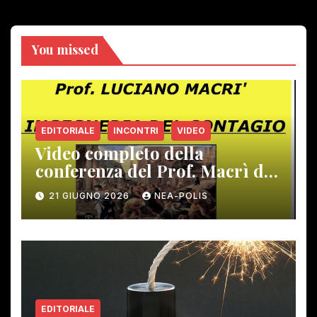
You missed
EDITORIALE
INCONTRI
VIDEO
Video completo della
conferenza del Prof. Macrì del
12 giugno scorso
21 GIUGNO 2026
NEA-POLIS
EDITORIALE