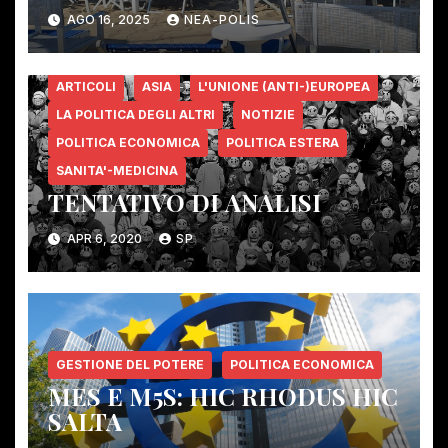
regime, e contesto, vanno
AGO 16, 2025
NEA-POLIS
“COMBINANDOSI” – PER IL
PEGGIO. La “FACCENDA DEI
BAGNI”
ARTICOLI
ASIA
L'UNIONE (ANTI-)EUROPEA
LA POLITICA DEGLI ALTRI
NOTIZIE
POLITICA ECONOMICA
POLITICA ESTERA
SANITA'-MEDICINA
TENTATIVO DI ANALISI
APR 6, 2020
SP
GESTIONE DEL POTERE
POLITICA ECONOMICA
MES E M5S: HIC RHODUS HIC
SALTA