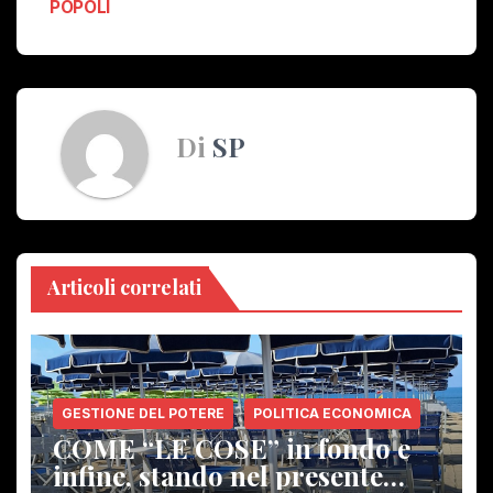
POPOLI
Di
SP
Articoli correlati
GESTIONE DEL POTERE
POLITICA ECONOMICA
COME “LE COSE” in fondo e
infine, stando nel presente