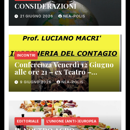
CONSIDERAZIONI
21 GIUGNO 2026
NEA-POLIS
INCONTRI
Conferenza Venerdì 12 Giugno
alle ore 21 – ex Teatro –
Gambassi Terme –
9 GIUGNO 2026
NEA-POLIS
EDITORIALE
L'UNIONE (ANTI-)EUROPEA