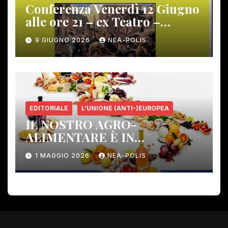
Conferenza Venerdì 12 Giugno
alle ore 21 – ex Teatro –
Gambassi Terme –
9 GIUGNO 2026
NEA-POLIS
EDITORIALE
L'UNIONE (ANTI-)EUROPEA
IL NOSTRO AGRO-
ALIMENTARE È IN
PERICOLO!
1 MAGGIO 2026
NEA-POLIS