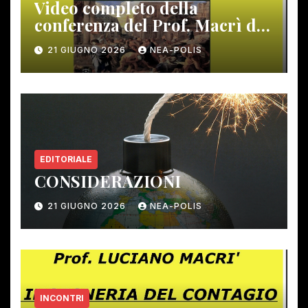
Video completo della
conferenza del Prof. Macrì del
12 giugno scorso
21 GIUGNO 2026
NEA-POLIS
EDITORIALE
CONSIDERAZIONI
21 GIUGNO 2026
NEA-POLIS
INCONTRI