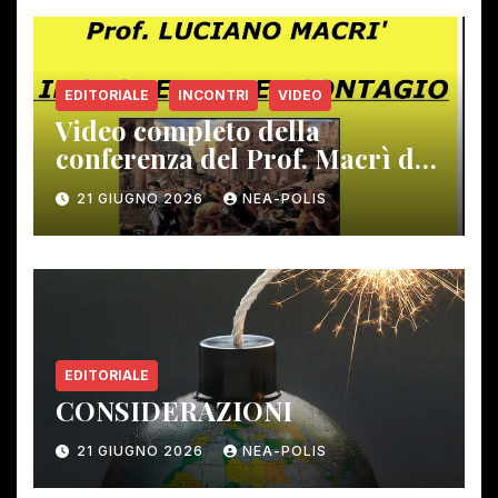
EDITORIALE
INCONTRI
VIDEO
Video completo della
conferenza del Prof. Macrì del
12 giugno scorso
21 GIUGNO 2026
NEA-POLIS
EDITORIALE
CONSIDERAZIONI
21 GIUGNO 2026
NEA-POLIS