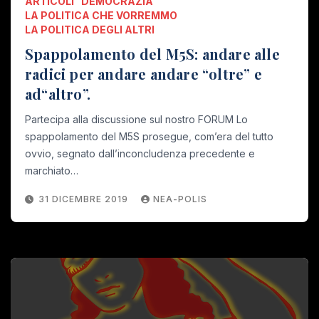
ARTICOLI
DEMOCRAZIA
LA POLITICA CHE VORREMMO
LA POLITICA DEGLI ALTRI
Spappolamento del M5S: andare alle
radici per andare andare “oltre” e
ad“altro”.
Partecipa alla discussione sul nostro FORUM Lo
spappolamento del M5S prosegue, com’era del tutto
ovvio, segnato dall’inconcludenza precedente e
marchiato…
31 DICEMBRE 2019
NEA-POLIS