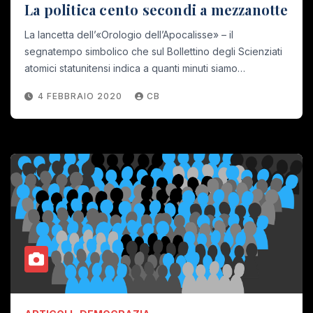
La politica cento secondi a mezzanotte
La lancetta dell’«Orologio dell’Apocalisse» – il
segnatempo simbolico che sul Bollettino degli Scienziati
atomici statunitensi indica a quanti minuti siamo…
4 FEBBRAIO 2020
CB