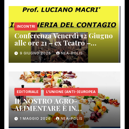
INCONTRI
Conferenza Venerdì 12 Giugno
alle ore 21 – ex Teatro –
Gambassi Terme –
9 GIUGNO 2026
NEA-POLIS
EDITORIALE
L'UNIONE (ANTI-)EUROPEA
IL NOSTRO AGRO-
ALIMENTARE È IN
PERICOLO!
1 MAGGIO 2026
NEA-POLIS