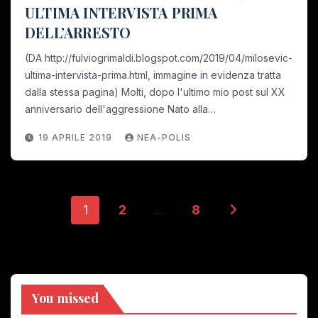
ULTIMA INTERVISTA PRIMA
DELL’ARRESTO
(DA http://fulviogrimaldi.blogspot.com/2019/04/milosevic-
ultima-intervista-prima.html, immagine in evidenza tratta
dalla stessa pagina) Molti, dopo l'ultimo mio post sul XX
anniversario dell'aggressione Nato alla…
19 APRILE 2019
NEA-POLIS
Paginazione
1
2
…
8
degli
articoli
You missed