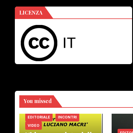
LICENZA
You missed
EDITORIALE
INCONTRI
VIDEO
EDITO