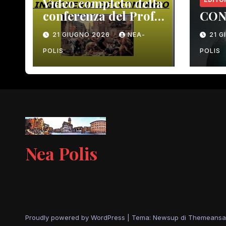
Video completo della
conferenza del Prof.
CON
Macrì del 12 giugno
21 GIUGNO 2026
NEA-
21 
scorso
POLIS
POLIS
Nea Polis
Proudly powered by WordPress
|
Tema: Newsup di
Themeansa