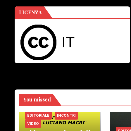
LICENZA
You missed
EDITORIALE
INCONTRI
VIDEO
EDITO