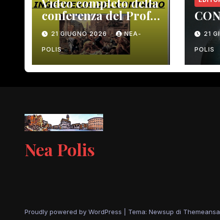
Video completo della
conferenza del Prof.
CON
Macrì del 12 giugno
21 GIUGNO 2026
NEA-
21 
scorso
POLIS
POLIS
Nea Polis
Proudly powered by WordPress
|
Tema: Newsup di
Themeansa