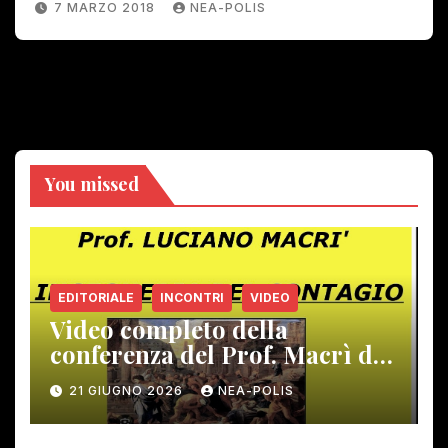
7 MARZO 2018
NEA-POLIS
You missed
EDITORIALE
INCONTRI
VIDEO
Video completo della
conferenza del Prof. Macrì del
12 giugno scorso
21 GIUGNO 2026
NEA-POLIS