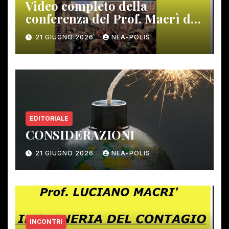
Video completo della
conferenza del Prof. Macrì del
12 giugno scorso
21 GIUGNO 2026
NEA-POLIS
EDITORIALE
CONSIDERAZIONI
21 GIUGNO 2026
NEA-POLIS
INCONTRI