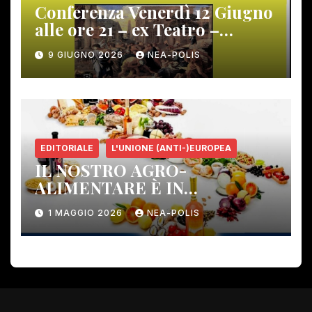
Conferenza Venerdì 12 Giugno
alle ore 21 – ex Teatro –
Gambassi Terme –
9 GIUGNO 2026
NEA-POLIS
EDITORIALE
L'UNIONE (ANTI-)EUROPEA
IL NOSTRO AGRO-
ALIMENTARE È IN
PERICOLO!
1 MAGGIO 2026
NEA-POLIS