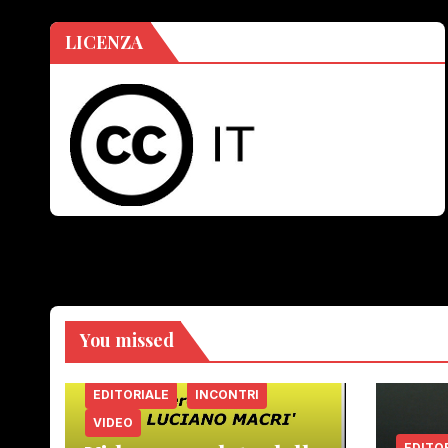
LICENZA
You missed
EDITORIALE
INCONTRI
VIDEO
EDITO