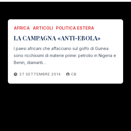
AFRICA
ARTICOLI
POLITICA ESTERA
LA CAMPAGNA «ANTI-EBOLA»
I paesi africani che affacciano sul golfo di Guinea
sono ricchissimi di materie prime: petrolio in Nigeria e
Benin, diamanti…
27 SETTEMBRE 2014
CB