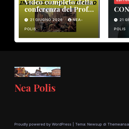
Video completo della
conferenza del Prof.
CON
Macrì del 12 giugno
21 GIUGNO 2026
NEA-
21 
scorso
POLIS
POLIS
Nea Polis
Proudly powered by WordPress
|
Tema: Newsup di
Themeansa