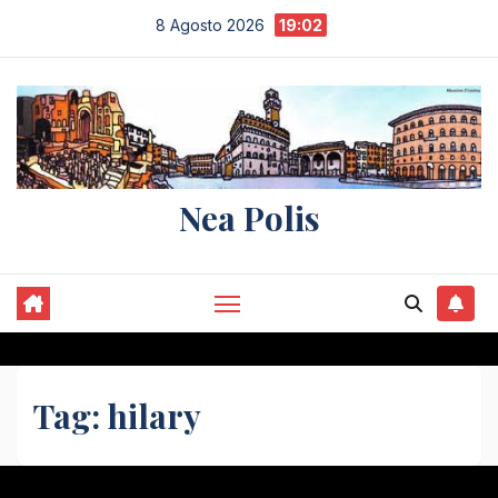
Salta
8 Agosto 2026
19:02
al
contenuto
Nea Polis
Tag:
hilary