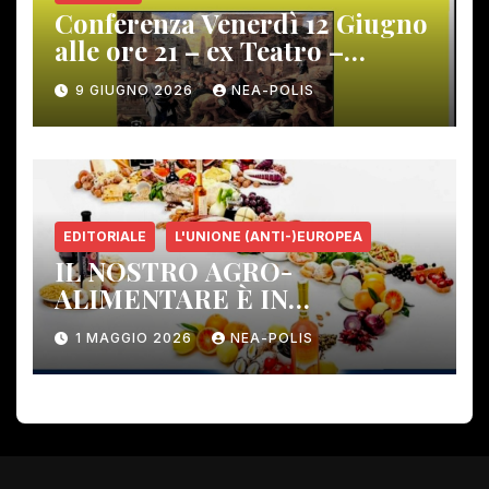
Conferenza Venerdì 12 Giugno
alle ore 21 – ex Teatro –
Gambassi Terme –
9 GIUGNO 2026
NEA-POLIS
EDITORIALE
L'UNIONE (ANTI-)EUROPEA
IL NOSTRO AGRO-
ALIMENTARE È IN
PERICOLO!
1 MAGGIO 2026
NEA-POLIS