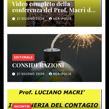
Video completo della
conferenza del Prof. Macrì del
12 giugno scorso
21 GIUGNO 2026
NEA-POLIS
EDITORIALE
CONSIDERAZIONI
21 GIUGNO 2026
NEA-POLIS
INCONTRI