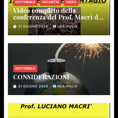
EDITORIALE
INCONTRI
VIDEO
Video completo della
conferenza del Prof. Macrì del
12 giugno scorso
21 GIUGNO 2026
NEA-POLIS
EDITORIALE
CONSIDERAZIONI
21 GIUGNO 2026
NEA-POLIS