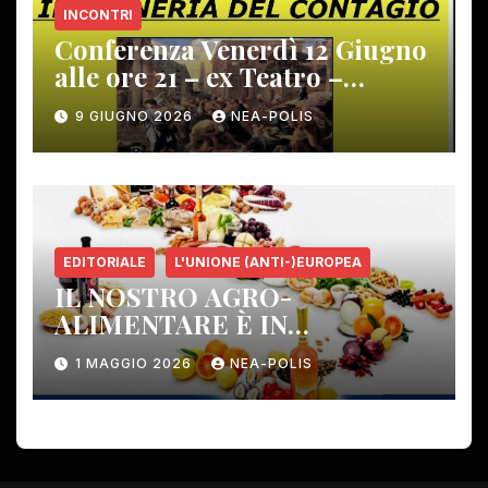
INCONTRI
Conferenza Venerdì 12 Giugno
alle ore 21 – ex Teatro –
Gambassi Terme –
9 GIUGNO 2026
NEA-POLIS
EDITORIALE
L'UNIONE (ANTI-)EUROPEA
IL NOSTRO AGRO-
ALIMENTARE È IN
PERICOLO!
1 MAGGIO 2026
NEA-POLIS