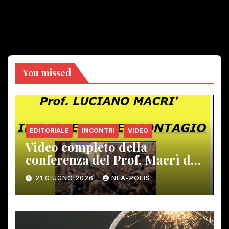
You missed
EDITORIALE
INCONTRI
VIDEO
Video completo della
conferenza del Prof. Macrì del
12 giugno scorso
21 GIUGNO 2026
NEA-POLIS