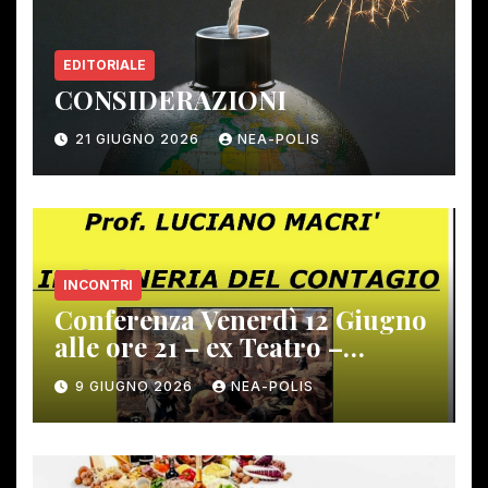
EDITORIALE
CONSIDERAZIONI
21 GIUGNO 2026
NEA-POLIS
INCONTRI
Conferenza Venerdì 12 Giugno
alle ore 21 – ex Teatro –
Gambassi Terme –
9 GIUGNO 2026
NEA-POLIS