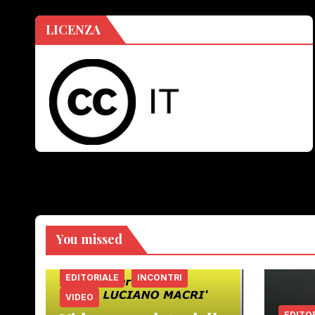
LICENZA
You missed
EDITORIALE
INCONTRI
VIDEO
EDITO