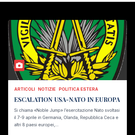
ARTICOLI
NOTIZIE
POLITICA ESTERA
ESCALATION USA-NATO IN EUROPA
Si chiama «Noble Jump» l’esercitazione Nato svoltasi
il 7-9 aprile in Germania, Olanda, Repubblica Ceca e
altri 8 paesi europei,…