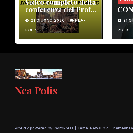
Video completo della
conferenza del Prof.
CON
Macrì del 12 giugno
21 GIUGNO 2026
NEA-
21 
scorso
POLIS
POLIS
Nea Polis
Proudly powered by WordPress
|
Tema: Newsup di
Themeansa