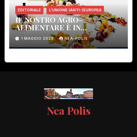
EDITORIALE
L'UNIONE (ANTI-)EUROPEA
IL NOSTRO AGRO-
ALIMENTARE È IN
PERICOLO!
1 MAGGIO 2026
NEA-POLIS
Nea Polis