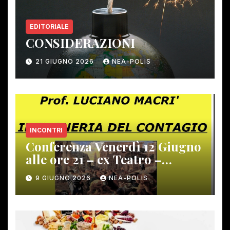
EDITORIALE
CONSIDERAZIONI
21 GIUGNO 2026
NEA-POLIS
INCONTRI
Conferenza Venerdì 12 Giugno
alle ore 21 – ex Teatro –
Gambassi Terme –
9 GIUGNO 2026
NEA-POLIS