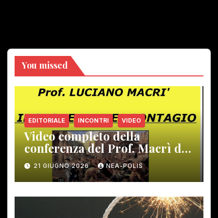
You missed
EDITORIALE
INCONTRI
VIDEO
Video completo della
conferenza del Prof. Macrì del
12 giugno scorso
21 GIUGNO 2026
NEA-POLIS