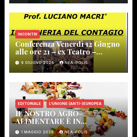
INCONTRI
Conferenza Venerdì 12 Giugno
alle ore 21 – ex Teatro –
Gambassi Terme –
9 GIUGNO 2026
NEA-POLIS
EDITORIALE
L'UNIONE (ANTI-)EUROPEA
IL NOSTRO AGRO-
ALIMENTARE È IN
PERICOLO!
1 MAGGIO 2026
NEA-POLIS