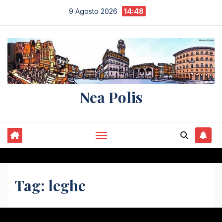
Salta
9 Agosto 2026
14:48
al
contenuto
Nea Polis
Tag:
leghe