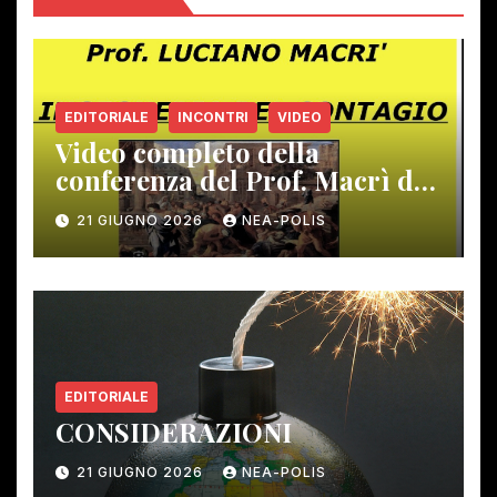
EDITORIALE
INCONTRI
VIDEO
Video completo della
conferenza del Prof. Macrì del
12 giugno scorso
21 GIUGNO 2026
NEA-POLIS
EDITORIALE
CONSIDERAZIONI
21 GIUGNO 2026
NEA-POLIS