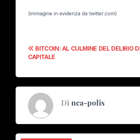
(immagine in evidenza da twitter.com)
Navigazione
BITCOIN: AL CULMINE DEL DELIRIO D
CAPITALE
articoli
Di
nea-polis