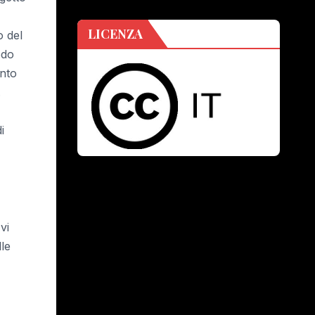
LICENZA
o del
odo
ento
.
i
vi
le