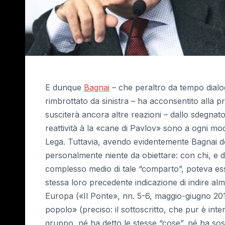
E dunque
Bagnai
– che peraltro da tempo dialo
rimbrottato da sinistra – ha acconsentito alla p
susciterà ancora altre reazioni – dallo sdegnato a
reattività à la «cane di Pavlov» sono a ogni modo
Lega. Tuttavia, avendo evidentemente Bagnai dec
personalmente niente da obiettare: con chi, e d
complesso medio di tale “comparto”, poteva esse
stessa loro precedente indicazione di indire al
Europa («Il Ponte», nn. 5-6, maggio-giugno 2017
popolo» (preciso: il sottoscritto, che pur è int
gruppo, né ha detto le stesse “cose”, né ha sos