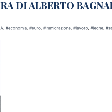
RA DI ALBERTO BAGNA
IA
,
#economia
,
#euro
,
#immigrazione
,
#lavoro
,
#leghe
,
#sa