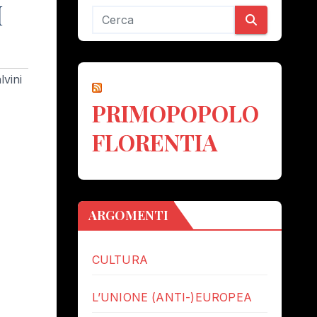
I
lvini
PRIMOPOPOLO
FLORENTIA
ARGOMENTI
CULTURA
L’UNIONE (ANTI-)EUROPEA