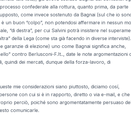
processo confederale alla rottura, quanto prima, da parte
presupposto, come invece sostenuto da Bagnai (sul che io son
ga è un buon “colpo”, non potendosi affermare in nessun m
ale, “di destra”, per cui Salvini potrà insistere nel superam
altra” della Lega (come sta già facendo in diverse interviste)
ne garanzie di elezione) uno come Bagnai significa anche,
llo” contro Berlusconi-F.It.., date le note argomentazioni d
i, quindi dei mercati, dunque della forza-lavoro, di
este mie considerazioni siano piuttosto, diciamo cosí,
ersone con cui si è in rapporto, diretto o via e-mail, e che 
proprio perciò, poiché sono argomentatamente persuaso del
nesto comunicarle.