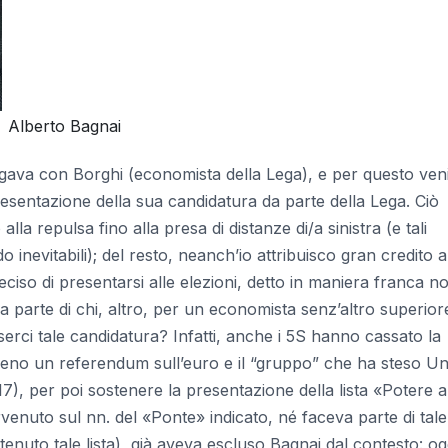
Alberto Bagnai
gava con Borghi (economista della Lega), e per questo ven
resentazione della sua candidatura da parte della Lega. Ciò
lla repulsa fino alla presa di distanze di/a sinistra (e tali
 inevitabili); del resto, neanch’io attribuisco gran credito a
iso di presentarsi alle elezioni, detto in maniera franca n
a parte di chi, altro, per un economista senz’altro superior
rci tale candidatura? Infatti, anche i 5S hanno cassato la
meno un referendum sull’euro e il “gruppo” che ha steso Un’
), per poi sostenere la presentazione della lista «Potere a
ervenuto sul nn. del «Ponte» indicato, né faceva parte di tale
tenuto tale lista), già aveva escluso Bagnai dal contesto: og