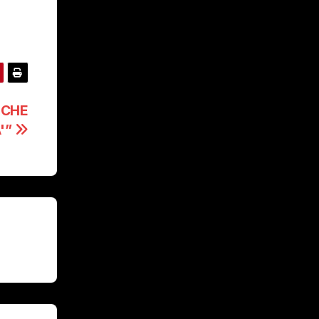
 CHE
'”