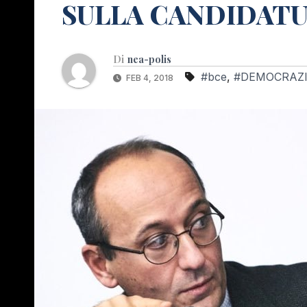
SULLA CANDIDATU
Di
nea-polis
#bce
,
#DEMOCRAZ
FEB 4, 2018