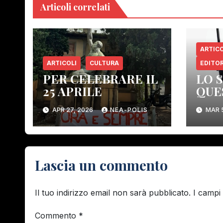
Articoli correlati
ARTICO
ARTICOLI
CULTURA
EDITOR
PER CELEBRARE IL
LO 
25 APRILE
QUE
COS
APR 27, 2026
NEA-POLIS
MAR 
ELI
ORG
CON
DEM
Lascia un commento
Il tuo indirizzo email non sarà pubblicato.
I campi
Commento
*