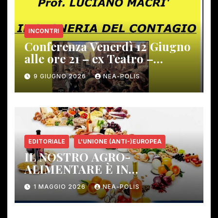
INCONTRI
Conferenza Venerdì 12 Giugno
alle ore 21 – ex Teatro –
Gambassi Terme –
9 GIUGNO 2026
NEA-POLIS
EDITORIALE
L'UNIONE (ANTI-)EUROPEA
IL NOSTRO AGRO-
ALIMENTARE È IN
PERICOLO!
1 MAGGIO 2026
NEA-POLIS