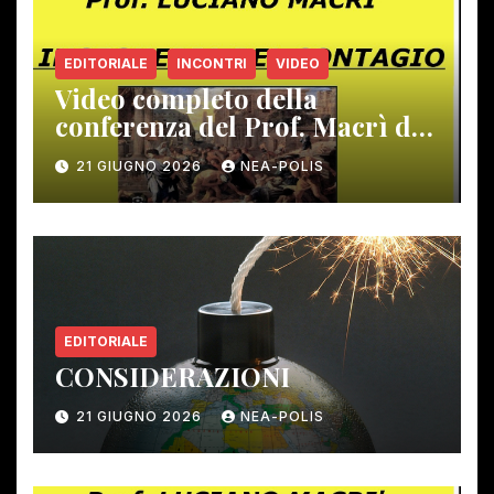
EDITORIALE
INCONTRI
VIDEO
Video completo della
conferenza del Prof. Macrì del
12 giugno scorso
21 GIUGNO 2026
NEA-POLIS
EDITORIALE
CONSIDERAZIONI
21 GIUGNO 2026
NEA-POLIS