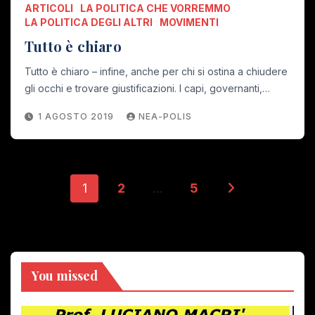
ARTICOLI
LA POLITICA CHE VORREMMO
LA POLITICA DEGLI ALTRI
MOVIMENTI
Tutto è chiaro
Tutto è chiaro – infine, anche per chi si ostina a chiudere
gli occhi e trovare giustificazioni. I capi, governanti,…
1 AGOSTO 2019
NEA-POLIS
Paginazione
1
2
…
5
degli
articoli
You missed