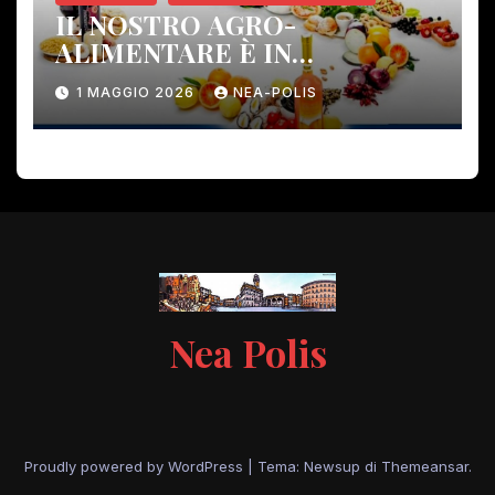
IL NOSTRO AGRO-
ALIMENTARE È IN
PERICOLO!
1 MAGGIO 2026
NEA-POLIS
Nea Polis
Proudly powered by WordPress
|
Tema: Newsup di
Themeansar
.