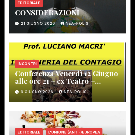
EDITORIALE
CONSIDERAZIONI
21 GIUGNO 2026
NEA-POLIS
INCONTRI
Conferenza Venerdì 12 Giugno
alle ore 21 – ex Teatro –
Gambassi Terme –
9 GIUGNO 2026
NEA-POLIS
EDITORIALE
L'UNIONE (ANTI-)EUROPEA