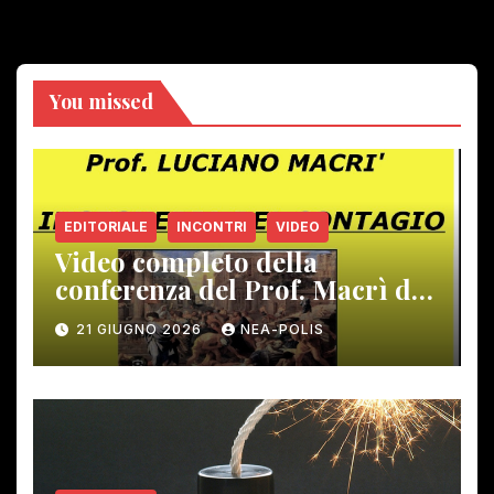
You missed
EDITORIALE
INCONTRI
VIDEO
Video completo della
conferenza del Prof. Macrì del
12 giugno scorso
21 GIUGNO 2026
NEA-POLIS