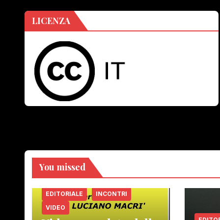
LICENZA
You missed
EDITORIALE
INCONTRI
VIDEO
EDITO