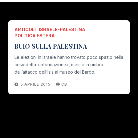
ARTICOLI
ISRAELE-PALESTINA
POLITICA ESTERA
BUIO SULLA PALESTINA
Le elezioni in Israele hanno trovato poco spazio nella
cosiddetta «informazione», messe in ombra
dall’attacco dell’Isis al museo del Bardo…
5 APRILE 2015
CB