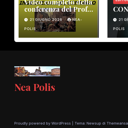
Video completo della
conferenza del Prof.
CON
Macrì del 12 giugno
21 GIUGNO 2026
NEA-
21 
scorso
POLIS
POLIS
Nea Polis
Proudly powered by WordPress
|
Tema: Newsup di
Themeansa