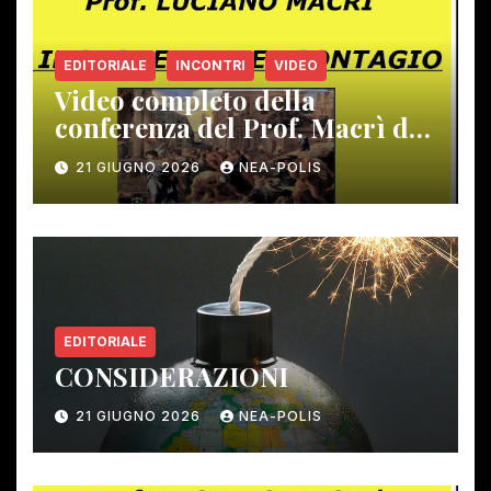
EDITORIALE
INCONTRI
VIDEO
Video completo della
conferenza del Prof. Macrì del
12 giugno scorso
21 GIUGNO 2026
NEA-POLIS
EDITORIALE
CONSIDERAZIONI
21 GIUGNO 2026
NEA-POLIS