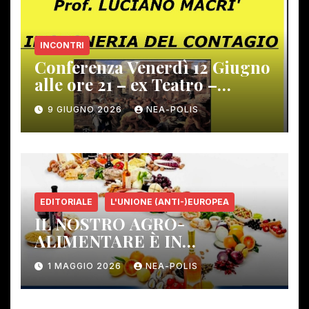
INCONTRI
Conferenza Venerdì 12 Giugno
alle ore 21 – ex Teatro –
Gambassi Terme –
9 GIUGNO 2026
NEA-POLIS
EDITORIALE
L'UNIONE (ANTI-)EUROPEA
IL NOSTRO AGRO-
ALIMENTARE È IN
PERICOLO!
1 MAGGIO 2026
NEA-POLIS