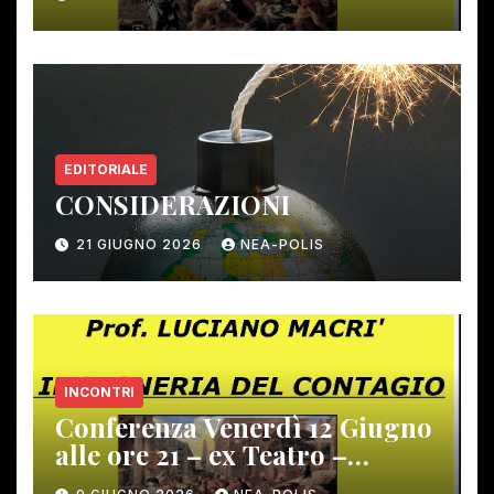
EDITORIALE
CONSIDERAZIONI
21 GIUGNO 2026
NEA-POLIS
INCONTRI
Conferenza Venerdì 12 Giugno
alle ore 21 – ex Teatro –
Gambassi Terme –