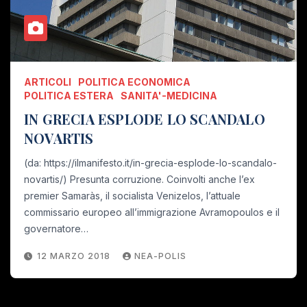
ARTICOLI
POLITICA ECONOMICA
POLITICA ESTERA
SANITA'-MEDICINA
IN GRECIA ESPLODE LO SCANDALO
NOVARTIS
(da: https://ilmanifesto.it/in-grecia-esplode-lo-scandalo-
novartis/) Presunta corruzione. Coinvolti anche l’ex
premier Samaràs, il socialista Venizelos, l’attuale
commissario europeo all’immigrazione Avramopoulos e il
governatore…
12 MARZO 2018
NEA-POLIS