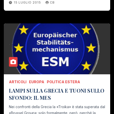
15 LUGLIO 2015
CB
ARTICOLI
EUROPA
POLITICA ESTERA
LAMPI SULLA GRECIA E TUONI SULLO
SFONDO: IL MES
Nei confronti della Grecia la «Troika» è stata superata dal
«Brussel Group»: solo formalmente, però, perché la