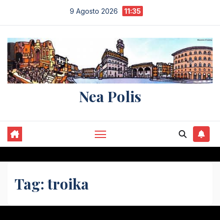
Salta
9 Agosto 2026
11:35
al
contenuto
Nea Polis
Tag:
troika