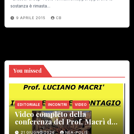
sostanza è rimasta…
9 APRILE 2015
CB
You missed
EDITORIALE
INCONTRI
VIDEO
Video completo della
conferenza del Prof. Macrì del
12 giugno scorso
21 GIUGNO 2026
NEA-POLIS