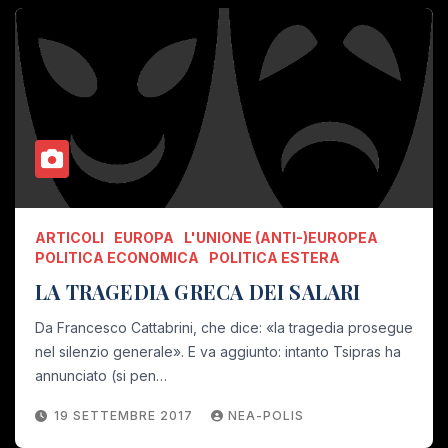
ARTICOLI
EUROPA
L'UNIONE (ANTI-)EUROPEA
POLITICA ECONOMICA
POLITICA ESTERA
LA TRAGEDIA GRECA DEI SALARI
Da Francesco Cattabrini, che dice: «la tragedia prosegue
nel silenzio generale». E va aggiunto: intanto Tsipras ha
annunciato (si pen…
19 SETTEMBRE 2017
NEA-POLIS