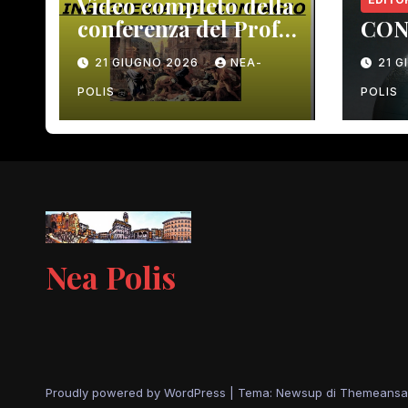
Video completo della
conferenza del Prof.
CON
Macrì del 12 giugno
21 GIUGNO 2026
NEA-
21 
scorso
POLIS
POLIS
Nea Polis
Proudly powered by WordPress
|
Tema: Newsup di
Themeansa