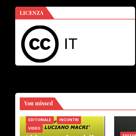
LICENZA
You missed
EDITORIALE
INCONTRI
VIDEO
EDITO