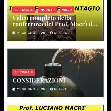
EDITORIALE
INCONTRI
VIDEO
Video completo della
conferenza del Prof. Macrì del
12 giugno scorso
21 GIUGNO 2026
NEA-POLIS
EDITORIALE
CONSIDERAZIONI
21 GIUGNO 2026
NEA-POLIS