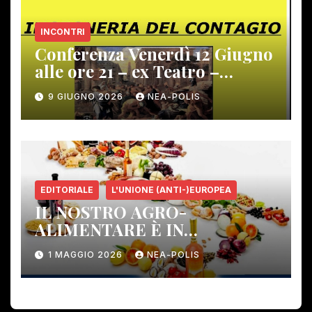
INCONTRI
Conferenza Venerdì 12 Giugno
alle ore 21 – ex Teatro –
Gambassi Terme –
9 GIUGNO 2026
NEA-POLIS
EDITORIALE
L'UNIONE (ANTI-)EUROPEA
IL NOSTRO AGRO-
ALIMENTARE È IN
PERICOLO!
1 MAGGIO 2026
NEA-POLIS