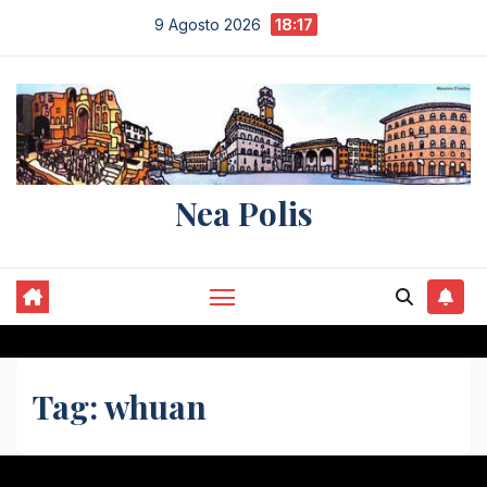
Salta
9 Agosto 2026
18:17
al
contenuto
Nea Polis
Tag:
whuan