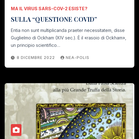
MA IL VIRUS SARS-COV-2 ESISTE?
SULLA “QUESTIONE COVID”
Entia non sunt multiplicanda praeter necessitatem, disse
Guglielmo di Ockham (XIV sec.). È il «rasoio di Ockham»,
un principio scientifico…
8 DICEMBRE 2022
NEA-POLIS