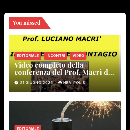
You missed
EDITORIALE
INCONTRI
VIDEO
Video completo della
conferenza del Prof. Macrì del
12 giugno scorso
21 GIUGNO 2026
NEA-POLIS
EDITORIALE