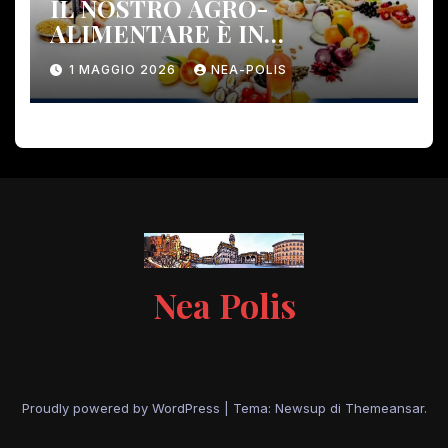
IL NOSTRO AGRO-
ALIMENTARE È IN
PERICOLO!
1 MAGGIO 2026
NEA-POLIS
Nea Polis
Proudly powered by WordPress
|
Tema: Newsup di
Themeansar
.