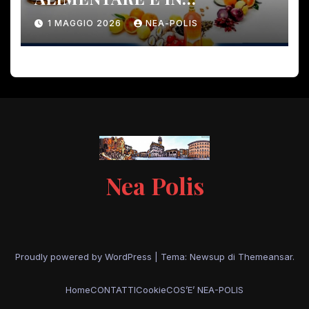
PERICOLO!
1 MAGGIO 2026
NEA-POLIS
Nea Polis
Proudly powered by WordPress
|
Tema: Newsup di
Themeansar
.
Home
CONTATTI
Cookie
COS’E’ NEA-POLIS