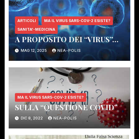
ARTICOLI
MA IL VIRUS SARS-COV-2 ESISTE?
SANITA'-MEDICINA
A PROPOSITO DEI “VIRUS”…
MAG 12, 2025
NEA-POLIS
MA IL VIRUS SARS-COV-2 ESISTE?
SULLA “QUESTIONE COVID”
DIC 8, 2022
NEA-POLIS