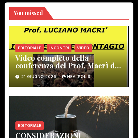
You missed
EDITORIALE
INCONTRI
VIDEO
Video completo della
conferenza del Prof. Macrì del
12 giugno scorso
21 GIUGNO 2026
NEA-POLIS
EDITORIALE
CONSIDERAZIONI