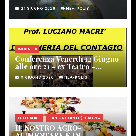
21 GIUGNO 2026
NEA-POLIS
INCONTRI
Conferenza Venerdì 12 Giugno
alle ore 21 – ex Teatro –
Gambassi Terme –
9 GIUGNO 2026
NEA-POLIS
EDITORIALE
L'UNIONE (ANTI-)EUROPEA
IL NOSTRO AGRO-
ALIMENTARE È IN