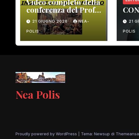
Video completo della
conferenza del Prof.
CON
Macrì del 12 giugno
21 GIUGNO 2026
NEA-
21 
scorso
POLIS
POLIS
Nea Polis
Proudly powered by WordPress
|
Tema: Newsup di
Themeansa