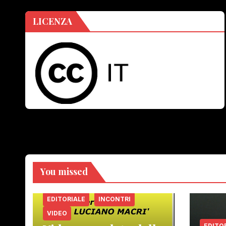
LICENZA
You missed
EDITORIALE
INCONTRI
VIDEO
EDITO