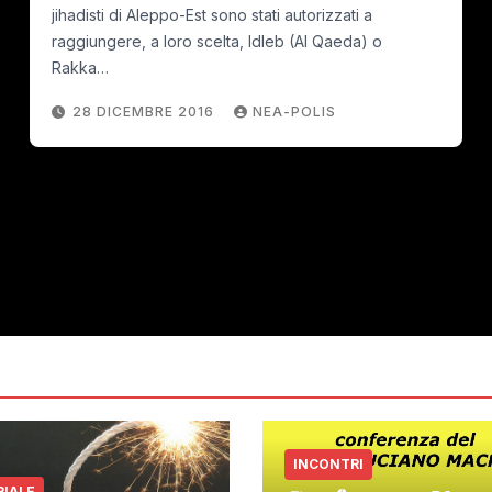
jihadisti di Aleppo-Est sono stati autorizzati a
raggiungere, a loro scelta, Idleb (Al Qaeda) o
Rakka…
28 DICEMBRE 2016
NEA-POLIS
INCONTRI
RIALE