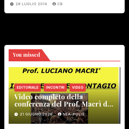
28 LUGLIO 2014
CB
You missed
EDITORIALE
INCONTRI
VIDEO
Video completo della
conferenza del Prof. Macrì del
12 giugno scorso
21 GIUGNO 2026
NEA-POLIS