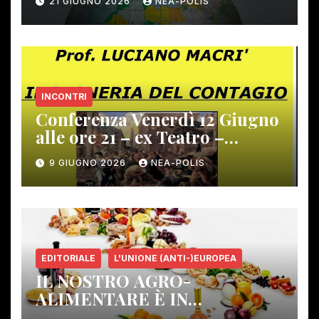
21 GIUGNO 2026
NEA-POLIS
INCONTRI
Conferenza Venerdì 12 Giugno
alle ore 21 – ex Teatro –
Gambassi Terme –
9 GIUGNO 2026
NEA-POLIS
EDITORIALE
L'UNIONE (ANTI-)EUROPEA
IL NOSTRO AGRO-
ALIMENTARE È IN
PERICOLO!