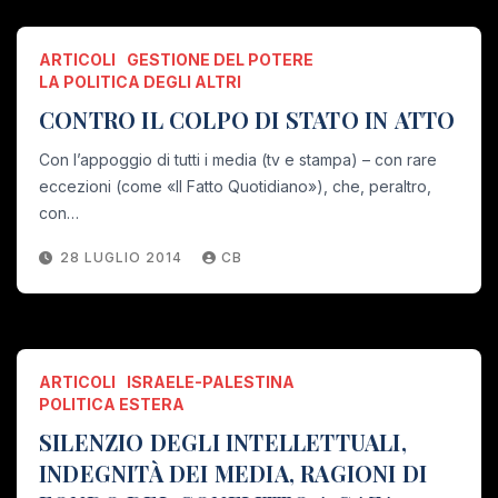
ARTICOLI
GESTIONE DEL POTERE
LA POLITICA DEGLI ALTRI
CONTRO IL COLPO DI STATO IN ATTO
Con l’appoggio di tutti i media (tv e stampa) – con rare
eccezioni (come «Il Fatto Quotidiano»), che, peraltro,
con…
28 LUGLIO 2014
CB
ARTICOLI
ISRAELE-PALESTINA
POLITICA ESTERA
SILENZIO DEGLI INTELLETTUALI,
INDEGNITÀ DEI MEDIA, RAGIONI DI