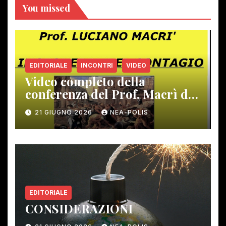
You missed
EDITORIALE
INCONTRI
VIDEO
Video completo della
conferenza del Prof. Macrì del
12 giugno scorso
21 GIUGNO 2026
NEA-POLIS
EDITORIALE
CONSIDERAZIONI