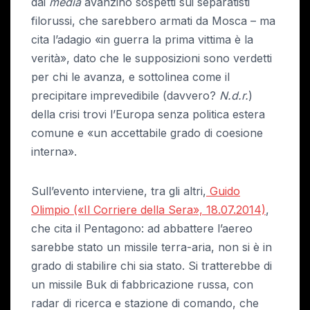
dai
media
avanzino sospetti sui separatisti
filorussi, che sarebbero armati da Mosca – ma
cita l’adagio «in guerra la prima vittima è la
verità», dato che le supposizioni sono verdetti
per chi le avanza, e sottolinea come il
precipitare imprevedibile (davvero?
N.d.r.
)
della crisi trovi l’Europa senza politica estera
comune e «un accettabile grado di coesione
interna».
Sull’evento interviene, tra gli altri,
Guido
Olimpio («Il Corriere della Sera», 18.07.2014)
,
che cita il Pentagono: ad abbattere l’aereo
sarebbe stato un missile terra-aria, non si è in
grado di stabilire chi sia stato. Si tratterebbe di
un missile Buk di fabbricazione russa, con
radar di ricerca e stazione di comando, che