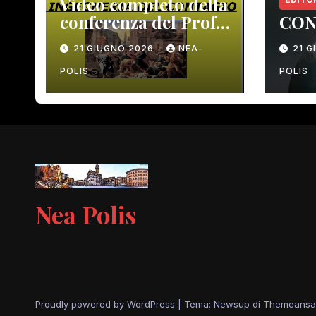
Video completo della
conferenza del Prof.
CON
Macrì del 12 giugno
21 GIUGNO 2026
NEA-
21 
scorso
POLIS
POLIS
Nea Polis
Proudly powered by WordPress
|
Tema: Newsup di
Themeansa