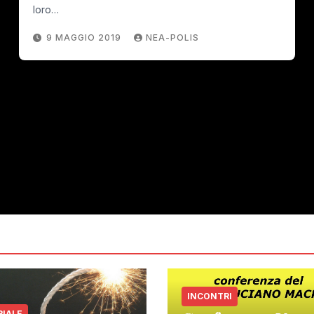
loro…
9 MAGGIO 2019
NEA-POLIS
INCONTRI
RIALE