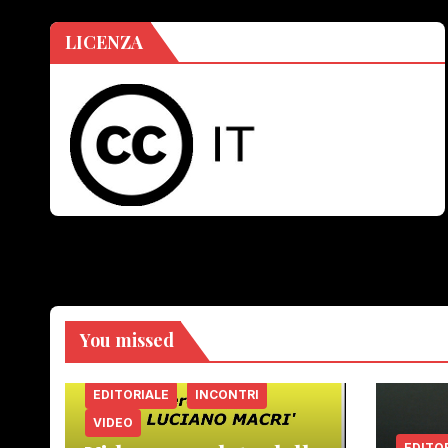
LICENZA
You missed
EDITORIALE
INCONTRI
VIDEO
EDITO