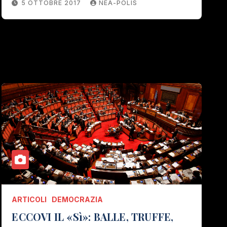
5 OTTOBRE 2017
NEA-POLIS
ARTICOLI
DEMOCRAZIA
ECCOVI IL «Sì»: BALLE, TRUFFE,