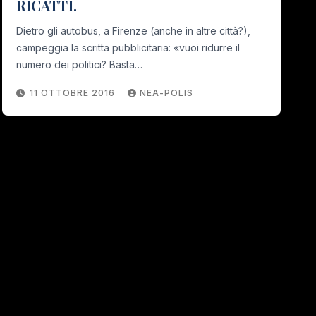
RICATTI.
Dietro gli autobus, a Firenze (anche in altre città?),
campeggia la scritta pubblicitaria: «vuoi ridurre il
numero dei politici? Basta…
11 OTTOBRE 2016
NEA-POLIS