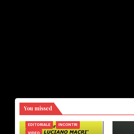
You missed
EDITORIALE
INCONTRI
VIDEO