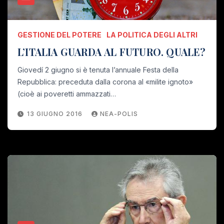
GESTIONE DEL POTERE
LA POLITICA DEGLI ALTRI
L’ITALIA GUARDA AL FUTURO. QUALE?
Giovedí 2 giugno si è tenuta l’annuale Festa della
Repubblica: preceduta dalla corona al «milite ignoto»
(cioè ai poveretti ammazzati…
13 GIUGNO 2016
NEA-POLIS