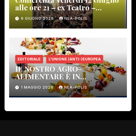
alle ore 21 – ex Teatro –
Gambassi Terme –
9 GIUGNO 2026
NEA-POLIS
EDITORIALE
L'UNIONE (ANTI-)EUROPEA
IL NOSTRO AGRO-
ALIMENTARE È IN
PERICOLO!
1 MAGGIO 2026
NEA-POLIS