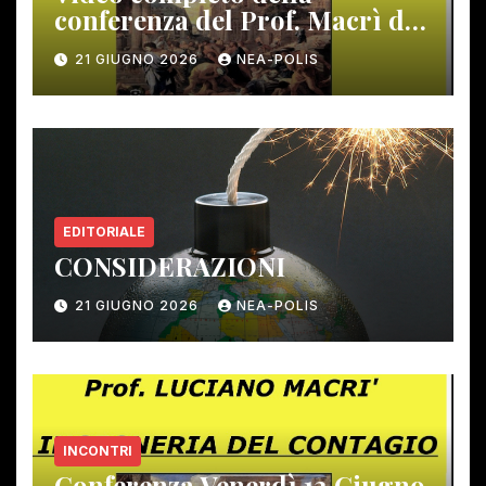
conferenza del Prof. Macrì del
12 giugno scorso
21 GIUGNO 2026
NEA-POLIS
EDITORIALE
CONSIDERAZIONI
21 GIUGNO 2026
NEA-POLIS
INCONTRI
Conferenza Venerdì 12 Giugno