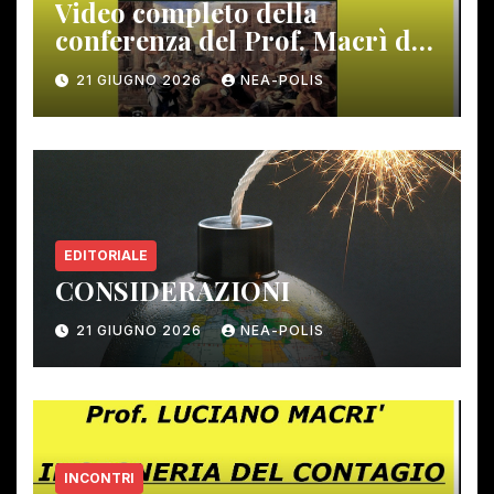
Video completo della
conferenza del Prof. Macrì del
12 giugno scorso
21 GIUGNO 2026
NEA-POLIS
EDITORIALE
CONSIDERAZIONI
21 GIUGNO 2026
NEA-POLIS
INCONTRI