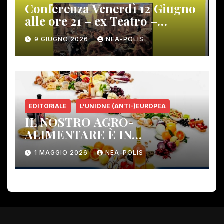
Conferenza Venerdì 12 Giugno
alle ore 21 – ex Teatro –
Gambassi Terme –
9 GIUGNO 2026
NEA-POLIS
EDITORIALE
L'UNIONE (ANTI-)EUROPEA
IL NOSTRO AGRO-
ALIMENTARE È IN
PERICOLO!
1 MAGGIO 2026
NEA-POLIS