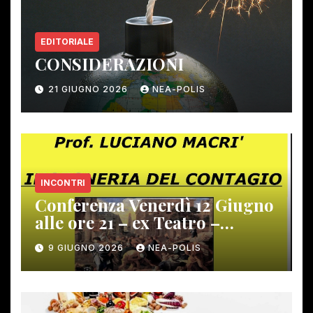
EDITORIALE
CONSIDERAZIONI
21 GIUGNO 2026
NEA-POLIS
INCONTRI
Conferenza Venerdì 12 Giugno
alle ore 21 – ex Teatro –
Gambassi Terme –
9 GIUGNO 2026
NEA-POLIS