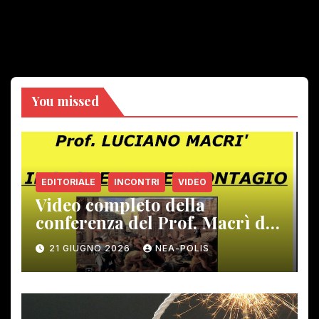
You missed
EDITORIALE
INCONTRI
VIDEO
Video completo della
conferenza del Prof. Macrì del
12 giugno scorso
21 GIUGNO 2026
NEA-POLIS